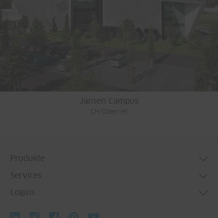
Jansen Campus
CH-Oberriet
Produkte
Services
Türsysteme
Logins
Fenstersysteme
Technische Beratung
Fassadensysteme