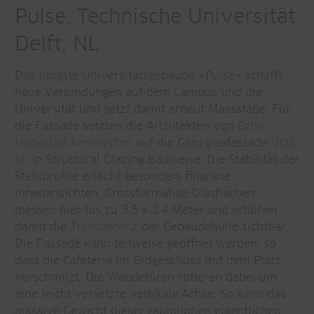
Pulse, Technische Universität
Delft, NL
Das jüngste Universitätsgebäude «Pulse» schafft
neue Verbindungen auf dem Campus und die
Universität und setzt damit erneut Massstäbe. Für
die Fassade setzten die Architekten von
Ector
Hoogstad Architecten
auf die Ganzglasfassade
VISS
SG
in Structural Glazing Bauweise. Die Stabilität der
Stahlprofile erlaubt besonders filigrane
Innenansichten. Grossformatige Glasflächen
messen hier bis zu 3.5 x 2.4 Meter und erhöhen
damit die
Transparenz
der Gebäudehülle sichtbar.
Die Fassade kann teilweise geöffnet werden, so
dass die Cafeteria im Erdgeschoss mit dem Platz
verschmilzt. Die Wendetüren rotieren dabei um
eine leicht versetzte vertikale Achse. So kann das
massive Gewicht dieser raumhohen eigentlichen