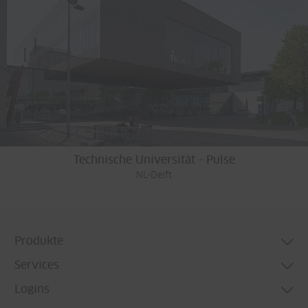
Technische Universität - Pulse
NL-Delft
Produkte
Services
Türsysteme
Logins
Fenstersysteme