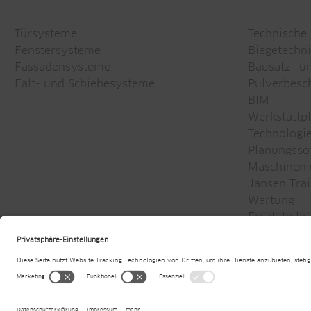
Türsysteme
Technische
Fenstersysteme
Biegetechn
Fassadensysteme
Bausatz- u
Falt- und Schiebesysteme
Pulverbesc
BIM
Werkstattp
Technologi
Planungsso
Maschinen u
Jansen Trai
Wartung
Ersatzteile
Newsletter
© 2026
Jansen AG