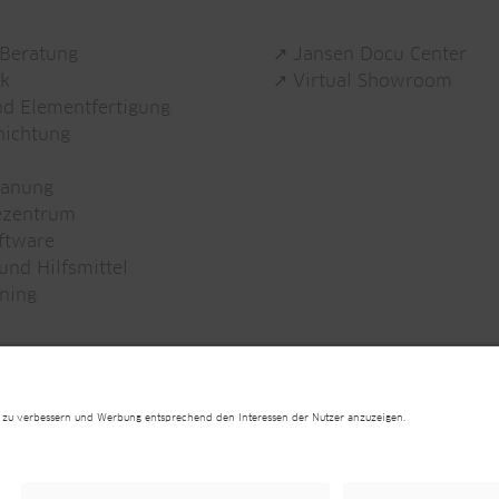
 Beratung
↗ Jansen Docu Center
ik
↗ Virtual Showroom
nd Elementfertigung
hichtung
lanung
ezentrum
ftware
nd Hilfsmittel
ning