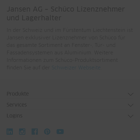
Jansen AG – Schüco Lizenznehmer
und Lagerhalter
In der Schweiz und im Fürstentum Liechtenstein ist
Jansen exklusiver Lizenznehmer von Schüco für
das gesamte Sortiment an Fenster-, Tür- und
Fassadensystemen aus Aluminium. Weitere
Informationen zum Schüco-Produktsortiment
finden Sie auf der
Schweizer Webseite
.
Produkte
Services
Türsysteme
Logins
Fenstersysteme
Technische Beratung
Fassadensysteme
Biegetechnik
↗ Jansen Docu Center
Falt- und Schiebesysteme