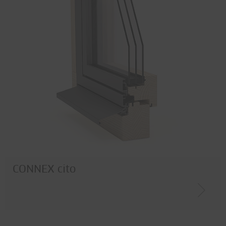
Fingerklemmschutz
Rauchschutz
Wärmedämmung
Einbruchschutz
Werkstoff
Edelstahl
Stahl
Corten
Holz / Metall
CONNEX cito