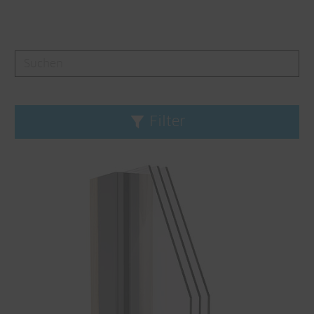
Filter
Filter löschen
Produktlinie
CONNEX
Fineline
Hermetic
Janisol
Janisol Arte