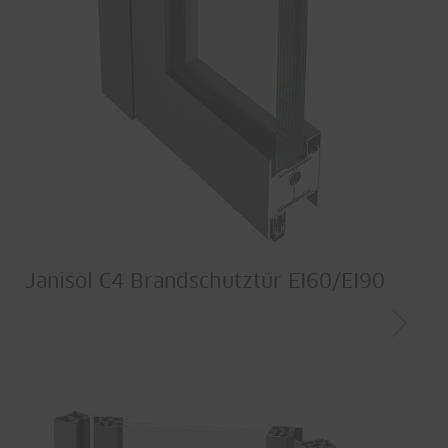
Janisol C4 Brandschutztür EI60/EI90