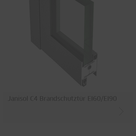
Janisol C4 Brandschutztür EI60/EI90