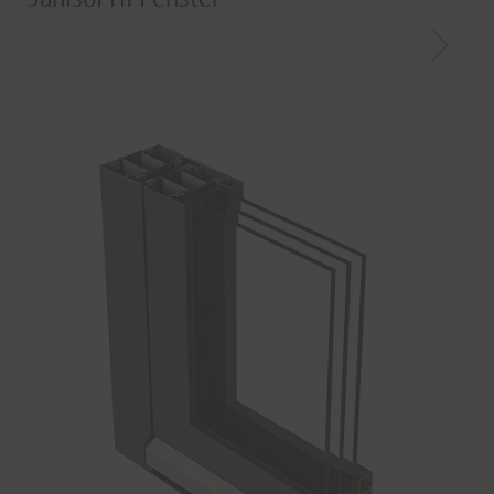
Janisol HI Fenster