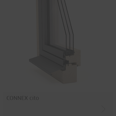
Brandschutz
Durchschusshemmung
Fingerklemmschutz
Rauchschutz
Wärmedämmung
Einbruchschutz
Werkstoff
Edelstahl
Stahl
Corten
Holz / Metall
CONNEX cito