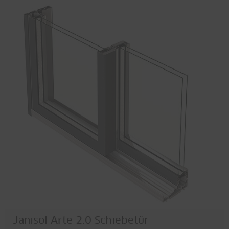
Janisol Arte 2.0 Schiebetür