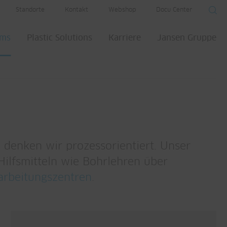
Standorte
Kontakt
Webshop
Docu Center
ems
Plastic Solutions
Karriere
Jansen Gruppe
denken wir prozessorientiert. Unser
Hilfsmitteln wie Bohrlehren über
rbeitungszentren
.