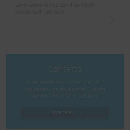
Lavorazioni rapide con il comando
macchine di JANIsoft
Contatto
Avete domande sui nostri servizi o
desiderate una consulenza? I nostri
referenti sono lieti di assistervi
Contattateci