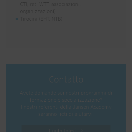
CTI, reti WTT, associazioni,
organizzazioni)
Tirocini (EHT, NTB)
Contatto
Avete domande sui nostri programmi di
formazione e specializzazione?
I nostri referenti della Jansen Academy
saranno lieti di aiutarvi.
Contattateci