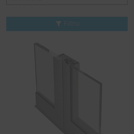
Filtro
Elimina filtro
Prodotto
Janisol
Janisol Arte
Jansen-Economy
Profilo serie standard
CONNEX
VISS
Applicazione