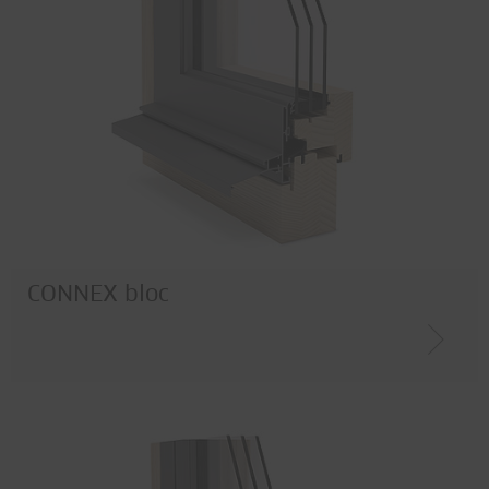
Acciaio inox
Acciaio
Corten
Legno / Metallo
CONNEX bloc