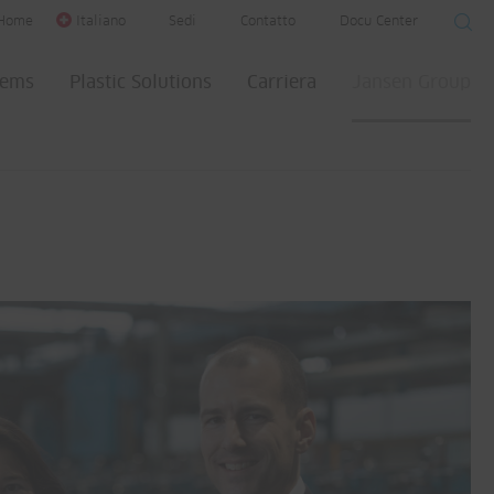
Home
Italiano
Sedi
Contatto
Docu Center
tems
Plastic Solutions
Carriera
Jansen Group