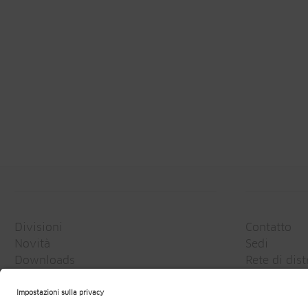
Divisioni
Contatto
Novità
Sedi
Downloads
Rete di dis
Carriera
Newsletter
Media