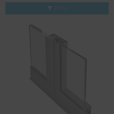
Filtro
Elimina filtro
Prodotto
Janisol
Janisol Arte
Jansen-Economy
Profilo serie standard
CONNEX
VISS
Applicazione
Protezione antincendio