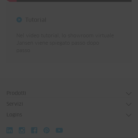
Tutorial
Nel video tutorial, lo showroom virtuale
Jansen viene spiegato passo dopo
passo.
Prodotti
Servizi
Sistemi per porte
Logins
Sistemi per finestre
Technical consulting
Sistemi per facciate
Personal profiles
↗ Jansen Docu Center
Sistemi pieghevoli e scorrevoli