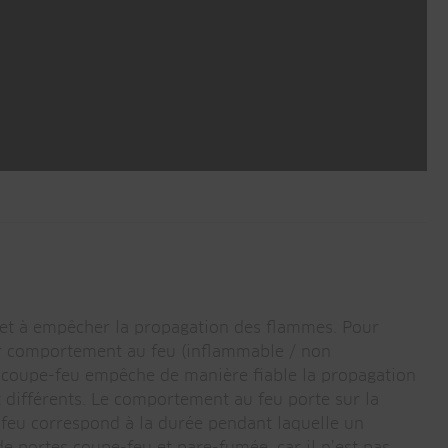
t et à empêcher la propagation des flammes. Pour
eur comportement au feu (inflammable / non
e coupe-feu empêche de manière fiable la propagation
 différents. Le comportement au feu porte sur la
au feu correspond à la durée pendant laquelle un
e portes coupe-feu et pare-fumée, car il n’est pas