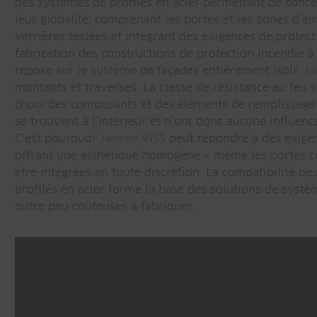
des systèmes de profilés en acier permettant de conc
leur globalité, comprenant les portes et les zones d’en
verrières testées et intégrant des exigences de protect
fabrication des constructions de protection incendie à
repose sur le système de façades entièrement isolé
Ja
montants et traverses. La classe de résistance au feu s
choix des composants et des éléments de remplissage
se trouvent à l’intérieur et n’ont donc aucune influence
C’est pourquoi
Jansen VISS
peut répondre à des exigen
offrant une esthétique homogène – même les portes c
être intégrées en toute discrétion. La compatibilité de
profilés en acier forme la base des solutions de systè
outre peu coûteuses à fabriquer.