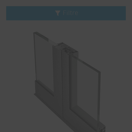
Filtre
Supprimer le filtre
Ligne de produit
CONNEX
Janisol
Janisol Arte
Jansen-Economy
VISS
Application
Protection coupe-feu
Protection pare-balles