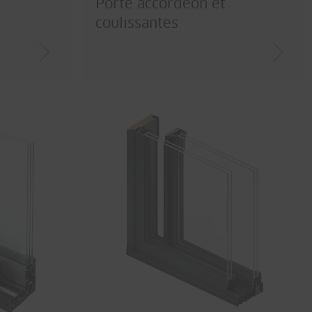
Porte accordéon et
coulissantes