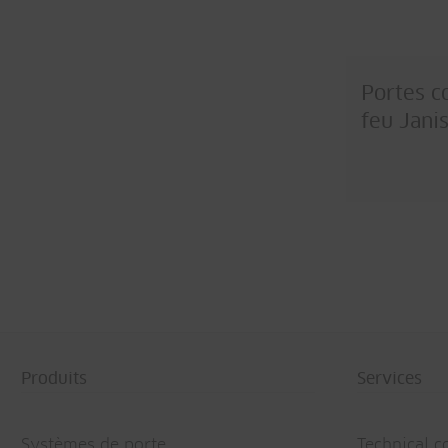
Portes c
feu Janis
Produits
Services
Systèmes de porte
Technical c