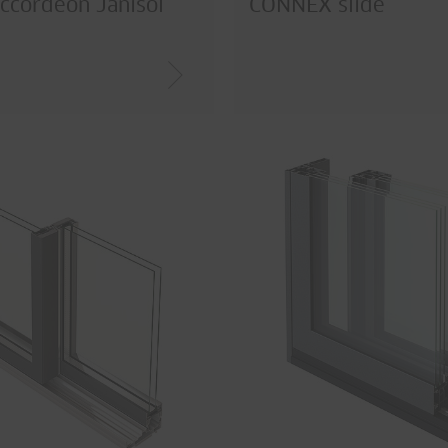
accordéon Janisol
CONNEX slide