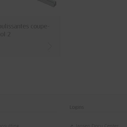
oulissantes coupe-
ol 2
Logins
onsulting
↗ Jansen Docu Center