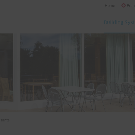
Home
Fran
Building Sys
ssants