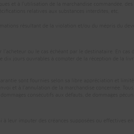
stiques et à l’utilisation de la marchandise commandée, de
écifications relatives aux substances interdites, etc.
amations résultant de la violation et/ou du mépris du de
’acheteur ou le cas échéant par le destinataire. En cas d
e dix jours ouvrables à compter de la réception de la livr
garantie sont fournies selon sa libre appréciation et limit
nvoi et à l’annulation de la marchandise concernée. Tous 
de dommages consécutifs aux défauts, de dommages pécuni
ni à leur imputer des créances supposées ou effectives en