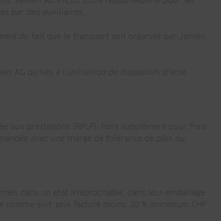
loi, Jansen AG exclut toute responsabilité pour les
s par des auxiliaires.
mment du fait que le transport soit organisé par Jansen
AG ou liés à l’utilisation de dispositifs d’aide
iée aux prestations (RPLP), hors supplément pour frais
ommandée avec une marge de tolérance de plus ou
ournés dans un état irréprochable, dans leur emballage
ose comme suit: prix facturé moins 20 % (minimum CHF