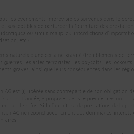
 tous les événements imprévisibles survenus dans le déro
 et susceptibles de perturber la fourniture des prestations
dentiques ou similaires (p. ex. interdictions d’importati
sation, etc.).
s naturels d’une certaine gravité (tremblements de terr
es guerres, les actes terroristes, les boycotts, les lockouts
cidents graves, ainsi que leurs conséquences dans les ré
n AG est (i) libérée sans contrepartie de son obligation de
ve disproportionnée, à proposer dans le premier cas un nouv
rat en cas de refus. Si la fourniture de prestations de la 
. Jansen AG ne répond aucunement des dommages-intérêts d
iaires.