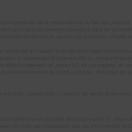
s impératives de la responsabilité du fait des produits. 
client sont réglés de manière exhaustive dans les présent
esponsabilité est exclue, sauf en cas d'intention illégale 
e de Jansen AG en rapport avec des dommages imputables 
e pour la responsabilité contractuelle ou extracontractue
n de dédommagement de Jansen AG, de ses organes, de ses 
 et indépendamment du motif juridique - dans tous les cas
indirects / consécutifs, y compris les pertes financières
mation définitive et complète de la commande. Si Jansen A
ansen AG n'est pas responsable des cas d’événement fortu