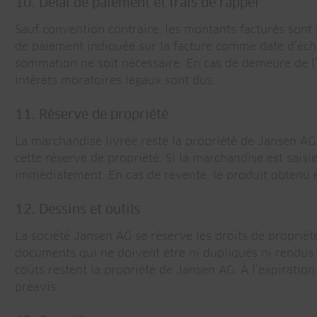
10. Délai de paiement et frais de rappel
Sauf convention contraire, les montants facturés sont 
de paiement indiquée sur la facture comme date d’éch
sommation ne soit nécessaire. En cas de demeure de l’a
intérêts moratoires légaux sont dus.
11. Réserve de propriété
La marchandise livrée reste la propriété de Jansen AG 
cette réserve de propriété. Si la marchandise est saisi
immédiatement. En cas de revente, le produit obtenu es
12. Dessins et outils
La société Jansen AG se réserve les droits de propriété,
documents qui ne doivent être ni dupliqués ni rendus ac
coûts restent la propriété de Jansen AG. À l’expiration
préavis.