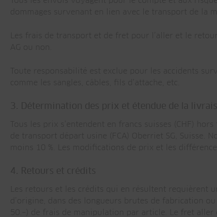
Tous les envois voyagent pour le compte et aux risques 
dommages survenant en lien avec le transport de la ma
Les frais de transport et de fret pour l’aller et le re
AG ou non.
Toute responsabilité est exclue pour les accidents sur
comme les sangles, câbles, fils d’attache, etc.
3. Détermination des prix et étendue de la livrai
Tous les prix s’entendent en francs suisses (CHF) hors
de transport départ usine (FCA) Oberriet SG, Suisse.
moins 10 %. Les modifications de prix et les différenc
4. Retours et crédits
Les retours et les crédits qui en résultent requièrent 
d’origine, dans des longueurs brutes de fabrication 
50.–) de frais de manipulation par article. Le fret alle