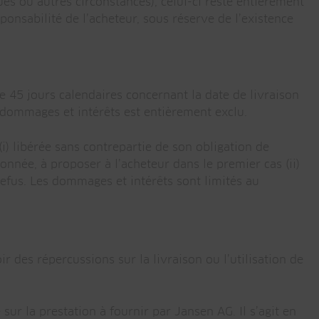
ues ou autres circonstances), celui-ci reste entièrement
nsabilité de l’acheteur, sous réserve de l’existence
e 45 jours calendaires concernant la date de livraison
s dommages et intérêts est entièrement exclu.
) libérée sans contrepartie de son obligation de
tionnée, à proposer à l’acheteur dans le premier cas (ii)
e refus. Les dommages et intérêts sont limités au
r des répercussions sur la livraison ou l’utilisation de
ur la prestation à fournir par Jansen AG. Il s’agit en