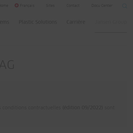
Home
Français
Sites
Contact
Docu Center
tems
Plastic Solutions
Carrière
Jansen Group
 AG
s conditions contractuelles
(édition 09/2022)
sont