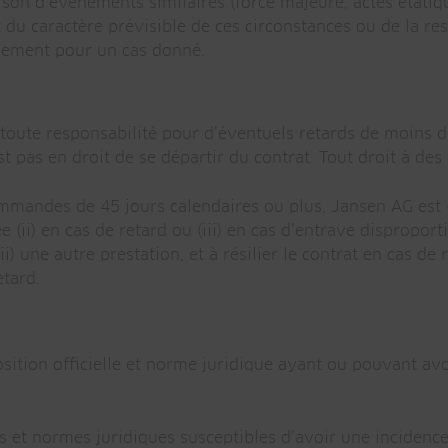
aison d’événements similaires (force majeure, actes étatiq
caractère prévisible de ces circonstances ou de la respo
quement pour un cas donné.
toute responsabilité pour d’éventuels retards de moins d
t pas en droit de se départir du contrat. Tout droit à de
mmandes de 45 jours calendaires ou plus, Jansen AG est (i
ée (ii) en cas de retard ou (iii) en cas d’entrave dispropor
ii) une autre prestation, et à résilier le contrat en cas d
tard.
ition officielle et norme juridique ayant ou pouvant avoi
 et normes juridiques susceptibles d’avoir une incidence s