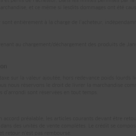
et périls de l’acheteur. Dans les limites permises par la 
rchandise, et ce même si lesdits dommages ont été causé
tour sont entièrement à la charge de l’acheteur, indépenda
venant au chargement/déchargement des produits de Jansen 
son
 taxe sur la valeur ajoutée, hors redevance poids lourds l
 Nous nous réservons le droit de livrer la marchandise c
es d’arrondi sont réservées en tout temps.
un accord préalable, les articles courants devant être ret
ou dans des unités de vente complètes. Le crédit se comp
r et retour n’est pas remboursé.