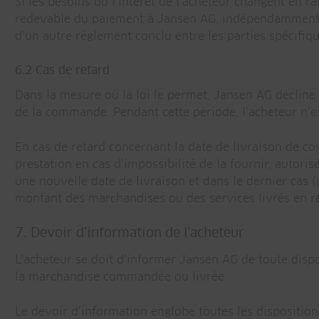
Si les besoins ou l’intérêt de l’acheteur changent en r
redevable du paiement à Jansen AG, indépendamment du 
d’un autre règlement conclu entre les parties spécifi
6.2 Cas de retard
Dans la mesure où la loi le permet, Jansen AG décline 
de la commande. Pendant cette période, l’acheteur n’es
En cas de retard concernant la date de livraison de co
prestation en cas d’impossibilité de la fournir, autoris
une nouvelle date de livraison et dans le dernier cas (i
montant des marchandises ou des services livrés en re
7. Devoir d’information de l’acheteur
L’acheteur se doit d’informer Jansen AG de toute dispos
la marchandise commandée ou livrée.
Le devoir d’information englobe toutes les dispositions