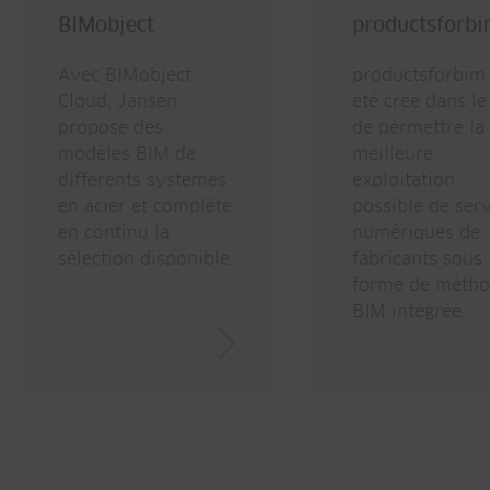
Consistance des données
Gain de temps grâce à la communication rapide
BIMobject
productsforb
Échange numérique de données pendant tout le c
Traçabilité
Avec BIMobject
productsforbim
Cloud, Jansen
été créé dans le
Gestion des mises à jour
propose des
de permettre la
modèles BIM de
meilleure
Produits nouveaux immédiatement disponibles
différents systèmes
exploitation
en acier et complète
possible de ser
en continu la
numériques de
Acquisition de la réalité
sélection disponible.
fabricants sous
forme de méth
Intégration d'outils de mapping dans le BIM
BIM intégrée.
Économie de temps
Étude plus efficace