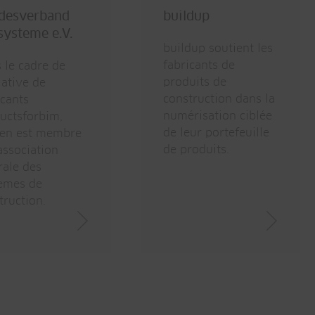
desverband
buildup
systeme e.V.
buildup soutient les
fabricants de
 le cadre de
produits de
tiative de
construction dans la
icants
numérisation ciblée
uctsforbim,
de leur portefeuille
en est membre
de produits.
'association
rale des
èmes de
truction.