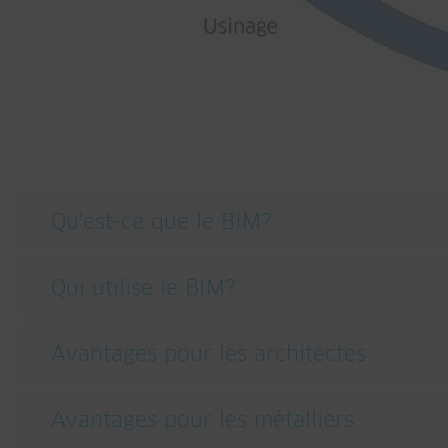
Qu'est-ce que le BIM?
BIM est une méthode numérique pour la projection, 
Qui utilise le BIM?
Complétée par des caractéristiques géométriques e
représentation virtuelle d'un ouvrage réel en 3D.
Avantages pour les architectes
Architectes
Projeteurs
Toutes les informations sur le bâtiment sont enreg
Avantages pour les métalliers
Spécialistes de la statique
Visualisation
Techiciens du bâtiment