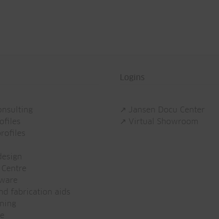
Logins
onsulting
↗ Jansen Docu Center
ofiles
↗ Virtual Showroom
rofiles
esign
 Centre
tware
d fabrication aids
ning
e