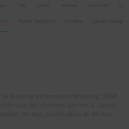
çais
Sites
Contact
Webshop
Docu Center
tems
Plastic Solutions
Carrière
Jansen Group
, le Building Information Modeling (BIM)
 numérique des données permet à Jansen
eption, de leur planification et de leur