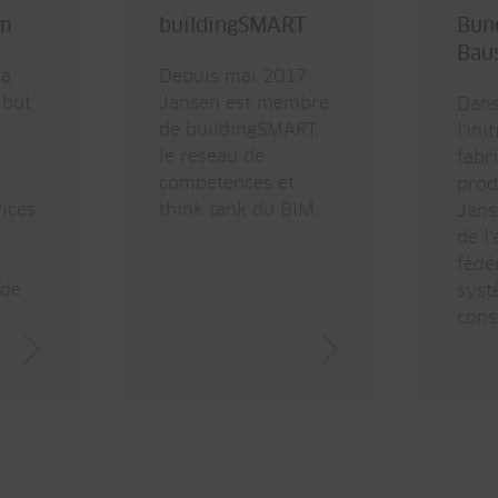
im
buildingSMART
Bun
ycle de vie
Bau
 a
Depuis mai 2017,
 but
Jansen est membre
Dans
de buildingSMART,
l'ini
le réseau de
fabr
compétences et
prod
vices
think tank du BIM.
Jans
de l
fédé
ode
syst
cons