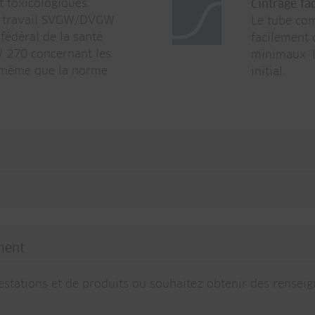
t toxicologiques
Cintrage fa
 de travail SVGW/DVGW
Le tube co
fédéral de la santé
facilement 
 W 270 concernant les
minimaux. L
e même que la norme
initial.
ment
stations et de produits ou souhaitez obtenir des rense