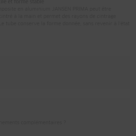
cile et forme stable
mposite en aluminium JANSEN PRIMA peut être
cintré à la main et permet des rayons de cintrage
e tube conserve la forme donnée, sans revenir à l'état
ignements complémentaires ?