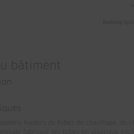
H
Building Sys
du bâtiment
ion
iques
opéens leaders de tubes de chauffage, de cl
amiliale fabrique ses tubes en plastique exc