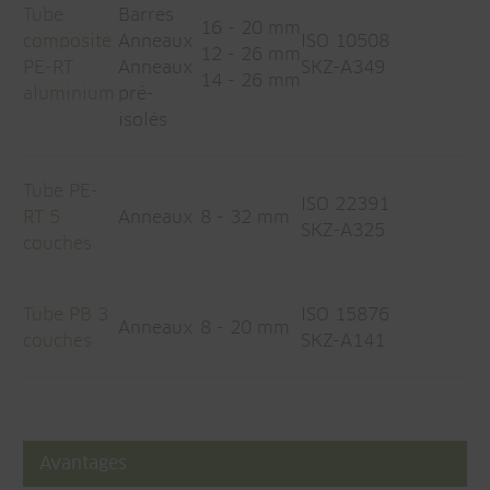
Tube
Barres
16 - 20 mm
composite
Anneaux
ISO 10508
12 - 26 mm
PE-RT
Anneaux
SKZ-A349
14 - 26 mm
aluminium
pré-
isolés
Tube PE-
ISO 22391
RT 5
Anneaux
8 - 32 mm
SKZ-A325
couches
Tube PB 3
ISO 15876
Anneaux
8 - 20 mm
couches
SKZ-A141
Avantages