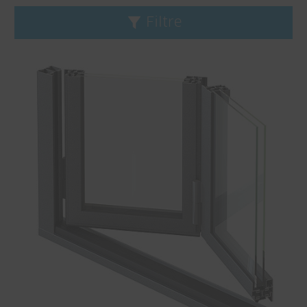
Filtre
Supprimer le filtre
Ligne de produit
CONNEX
Janisol
Janisol Arte
Jansen-Economy
Série de profil standard
VISS
Système
Systèmes de portes