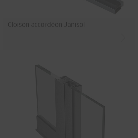
Systèmes de fenêtres
Systèmes de façades
Systèmes accordéon et coulissants
Cloison accordéon Janisol
Application
Protection coupe-feu
Protection pare-balles
Protection anti-pincement
Protection pare-fumée
Isolation thermique
Protection anti-effraction
Matériau
Acier