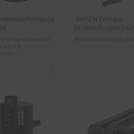
ndividualfertigung
JANSEN Energie-
ohr
Umwandlungsschac
ller Anwendungsarten
Als Druckbrecher bei Stel
e wie z.B.
rtank,…