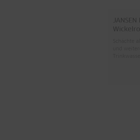
JANSEN I
Wickelr
Schächte a
und weiter
Trinkwasse