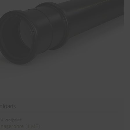
nloads
r & Prospekte
inagerohre (1 MB)