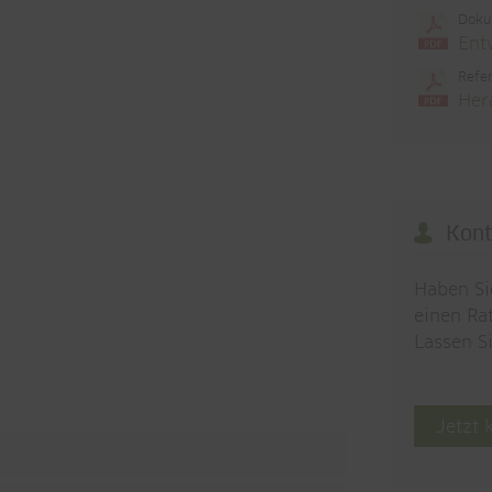
Doku
Ent
Refe
Her
Kont
Haben Si
einen Rat
Lassen S
Jetzt 