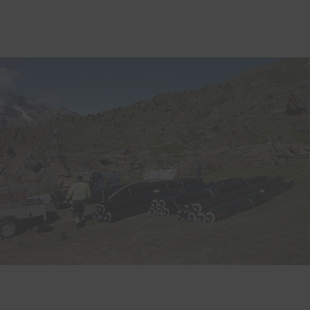
Hirslanden AndreasKlinik
CH-Cham