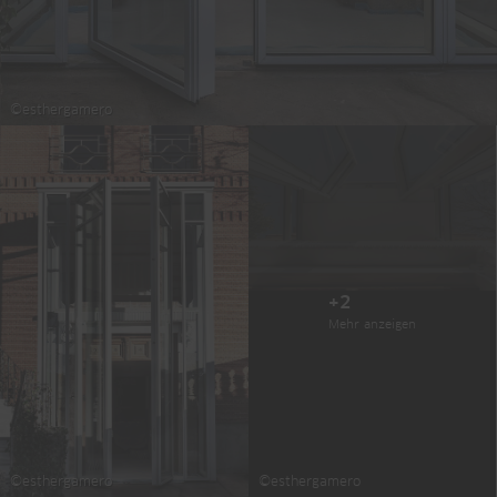
©esthergamero
+2
Mehr anzeigen
©esthergamero
©esthergamero