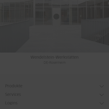
Wendelstein-Werkstätten
DE-Rosenheim
Produkte
Services
Türsysteme
Logins
Fenstersysteme