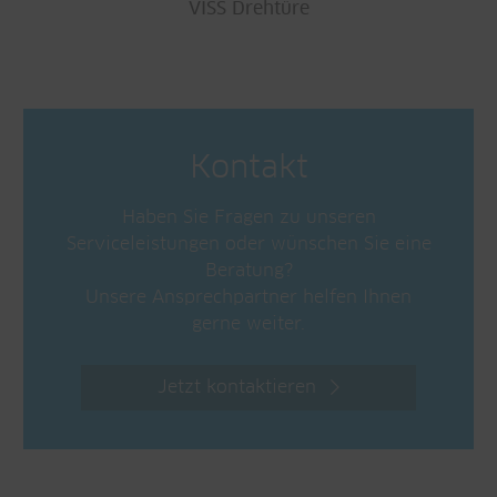
VISS Drehtüre
Kontakt
Haben Sie Fragen zu unseren
Serviceleistungen oder wünschen Sie eine
Beratung?
Unsere Ansprechpartner helfen Ihnen
gerne weiter.
Jetzt kontaktieren