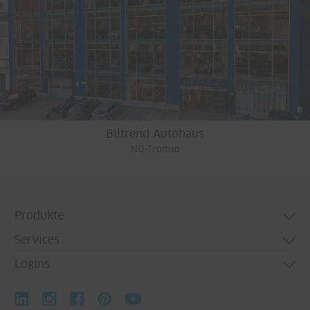
Biltrend Autohaus
NO-Tromsø
Produkte
Services
Türsysteme
Logins
Fenstersysteme
Technische Beratung
Fassadensysteme
Biegetechnik