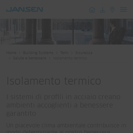
Toggl
navig
Home
Building Systems
Temi
Sicurezza
Salute e benessere
Isolamento termico
Isolamento termico
I sistemi di profili in acciaio creano
ambienti accoglienti a benessere
garantito
Un piacevole clima ambientale contribuisce in
modo determinante al nostro benessere.