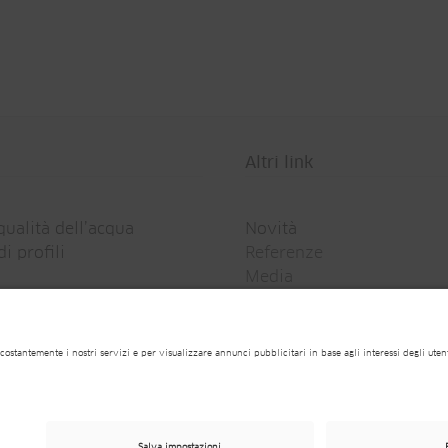
Altri link
qualità dell’acqua
Novità
i profili
Referenze
Media
Webcams
Newsletter
iarazione generale sulla protezione dei dati
Condizioni