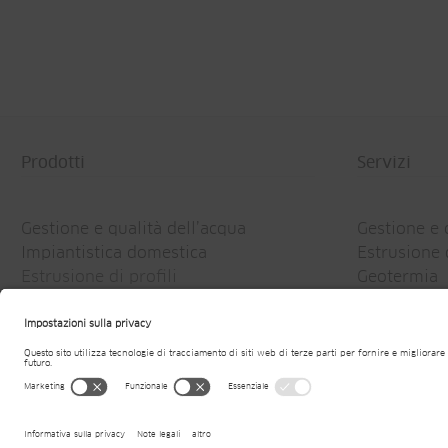
Prodotti
Servizi
Gestione e qualità dell’acqua
Gestione e 
Impiantistica domestica
Estrusione d
Estrusione di profili
Geotermia
Geotermia
© 2026
Jansen AG
Note legali
Dich