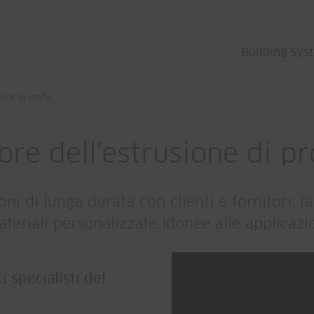
Building Sys
one di profili
tore dell'estrusione di pro
ni di lunga durata con clienti e fornitori; l
eriali personalizzate idonee alle applicazion
i specialisti del