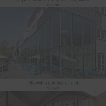
Polytoren Alinso Group NV - Zwijnaarde
BE-Gent
Fellowship Building TU Delft
NL-Delft