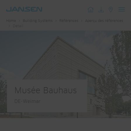
Toggl
Home
Building Systems
Références
Aperçu des références
navig
Detail
Musée Bauhaus
DE-Weimar