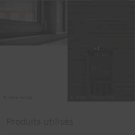
+1
Voir plus
© Heike Hanada
© Jansen / Stephan Falk
Produits utilisés