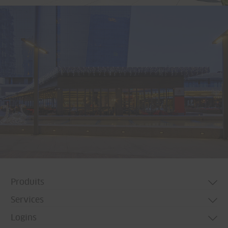
Produits
Services
Systèmes de porte
Logins