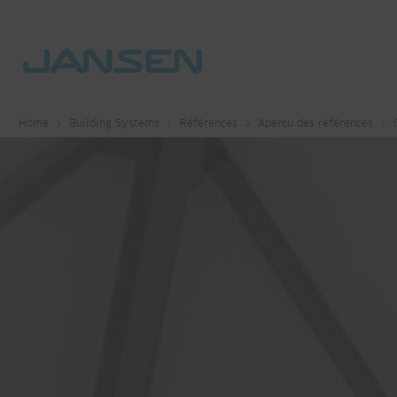
Home
Building Systems
Références
Aperçu des références