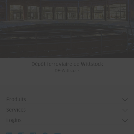
Dépôt ferroviaire de Wittstock
DE-Wittstock
Produits
Services
Systèmes de porte
Logins
Systèmes de fenêtre
Technical consulting
Systèmes de façade