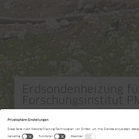
Erdsondenheizung fü
Forschungsinstitut
Davos