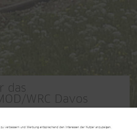
r das
 PMOD/WRC Davos