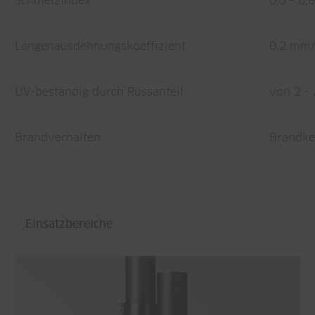
Schmelzindex
0,3 - 0,
Längenausdehnungskoeffizient
0,2 mm/
UV-beständig durch Russanteil
von 2 - 
Brandverhalten
Brandke
Einsatzbereiche