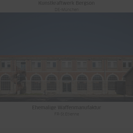
Kunstkraftwerk Bergson
DE-München
Ehemalige Waffenmanufaktur
FR-St.Etienne