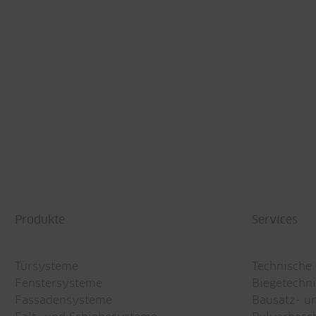
Produkte
Services
Türsysteme
Technische
Fenstersysteme
Biegetechn
Fassadensysteme
Bausatz- u