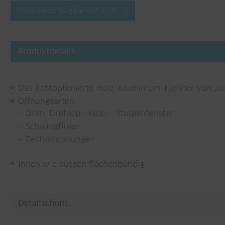
connex-prod@
jansen.com
Produktdetails
Das lichtoptimierte Holz-Aluminium-Fenster von Ja
Öffnungsarten:
Dreh, Drehkip-, Kipp-, Stulpenfenster
Schwingflügel
Festverglasungen
Innen wie aussen flächenbündig
Detailschnitt