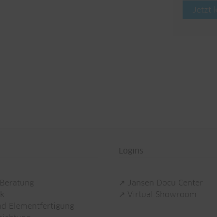
Jetzt 
Logins
 Beratung
↗ Jansen Docu Center
ik
↗ Virtual Showroom
nd Elementfertigung