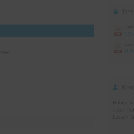
Jans
Lief
CON
Lief
Hil
nsen
Kont
Haben Si
einen Rat
Lassen S