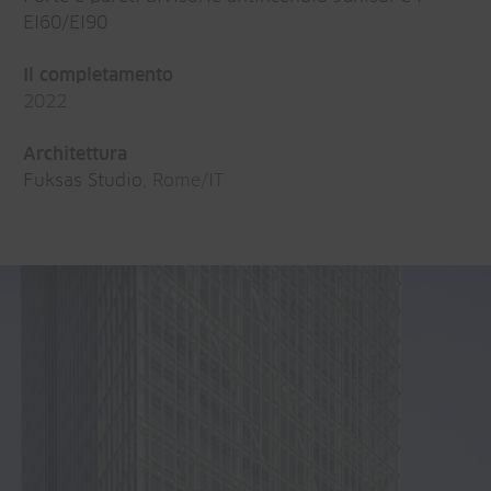
EI60/EI90
Il completamento
2022
Architettura
Fuksas Studio
, Rome/IT