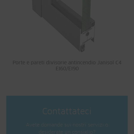
Porte e pareti divisorie antincendio Janisol C4
EI60/EI90
Contattateci
Avete domande sui nostri servizi o
desiderate un consiglio?