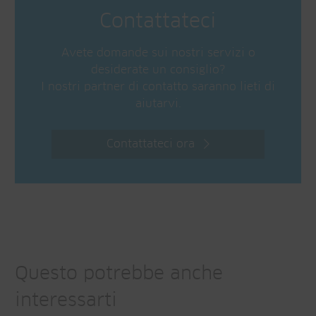
Contattateci
Avete domande sui nostri servizi o
desiderate un consiglio?
I nostri partner di contatto saranno lieti di
aiutarvi.
Contattateci ora
Questo potrebbe anche
interessarti