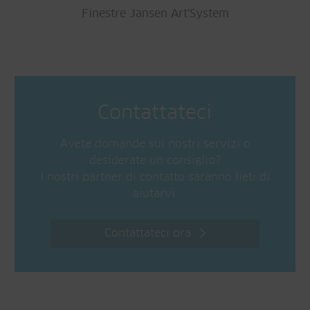
Finestre Jansen Art'System
Contattateci
Avete domande sui nostri servizi o
desiderate un consiglio?
I nostri partner di contatto saranno lieti di
aiutarvi.
Contattateci ora