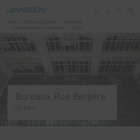
Toggl
Home
Building Systems
Referenze
navig
Panoramica delle referenze
Detail
Bureaux Rue Bergère
FR-Paris