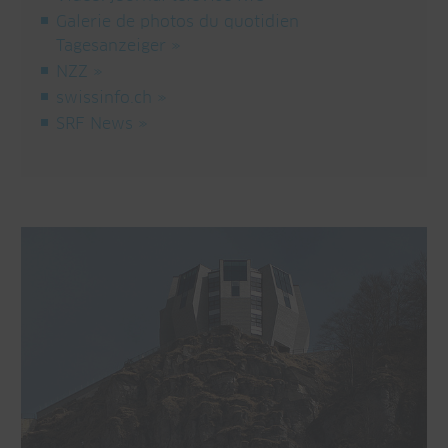
Galerie de photos du quotidien
Tagesanzeiger
NZZ
swissinfo.ch
SRF News