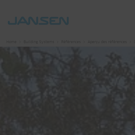
Home
Building Systems
Références
Aperçu des références