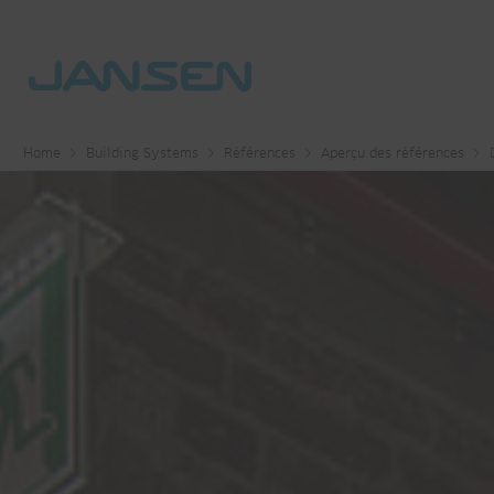
Home
Building Systems
Références
Aperçu des références