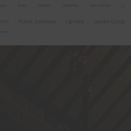
çais
Sites
Contact
Webshop
Docu Center
tems
Plastic Solutions
Carrière
Jansen Group