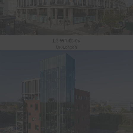
Le Whiteley
UK-London