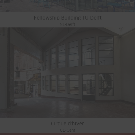
Fellowship Building TU Delft
NL-Delft
Cirque d'hiver
GE-Gent