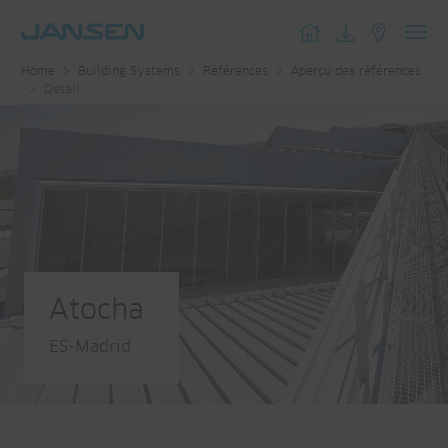
Toggl
Home
Building Systems
Références
Aperçu des références
navig
Detail
Atocha
ES-Madrid