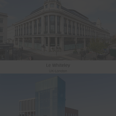
Le Whiteley
UK-London