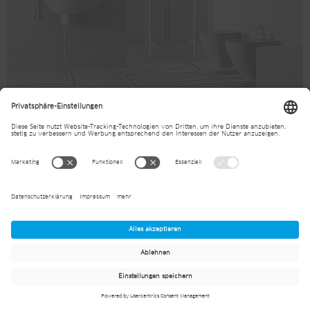
PRIMA
Hochtemperaturbereich mit Trinkwasserzulassung