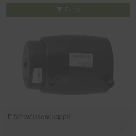
Filter
Filter löschen
Systeme
Versorgung
Entwässerung
Geothermie
Profilextrusion
Haustechnik
Anwendung
E-Schweissendkappe
Regenwasserbewirtschaftung
Heizung