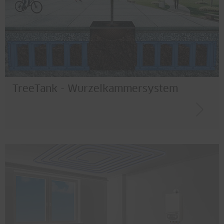
TreeTank - Wurzelkammersystem