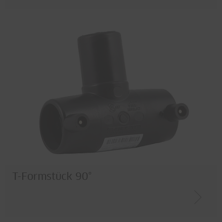
Sanitär
Rohre
Schächte
Kollektoren
Erdwärmesonden
Klima
Zubehör
Verteiler
Anschlüsse / Übergänge
Doppelwand
Gas
Trinkwasser
T-Formstück 90°