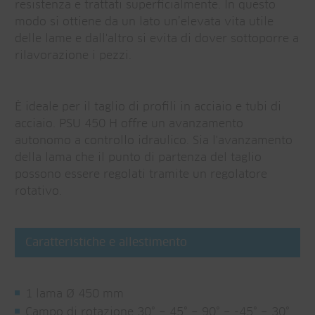
resistenza e trattati superficialmente. In questo
modo si ottiene da un lato un’elevata vita utile
delle lame e dall'altro si evita di dover sottoporre a
rilavorazione i pezzi.
È ideale per il taglio di profili in acciaio e tubi di
acciaio. PSU 450 H offre un avanzamento
autonomo a controllo idraulico. Sia l'avanzamento
della lama che il punto di partenza del taglio
possono essere regolati tramite un regolatore
rotativo.
Caratteristiche e allestimento
1 lama Ø 450 mm
Campo di rotazione 30° − 45° − 90° − -45° − 30°