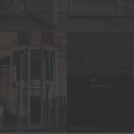
©esthergamero
+2
Mostra di più
©esthergamero
©esthergamero