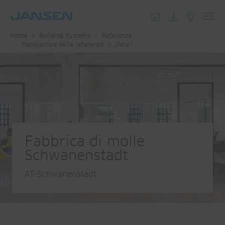
Toggl
Home
Building Systems
Referenze
navig
Panoramica delle referenze
Detail
Fabbrica di molle
Schwanenstadt
AT-Schwanenstadt