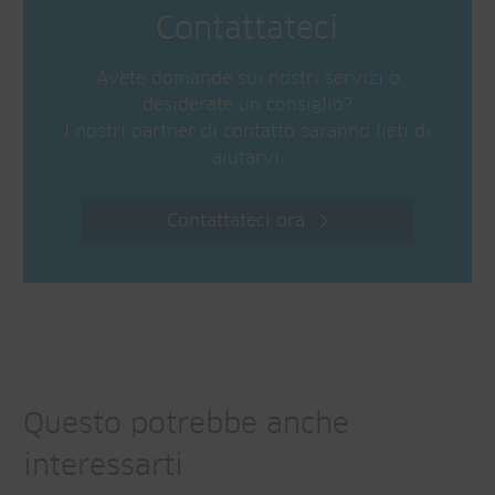
Contattateci
Avete domande sui nostri servizi o
desiderate un consiglio?
I nostri partner di contatto saranno lieti di
aiutarvi.
Contattateci ora
Questo potrebbe anche
interessarti