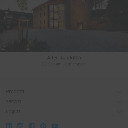
Alter Rundofen
DE-Zell am Harmersbach
Prodotti
Servizi
Sistemi per porte
Logins
Sistemi per finestre
Technical consulting
Sistemi per facciate
Personal profiles