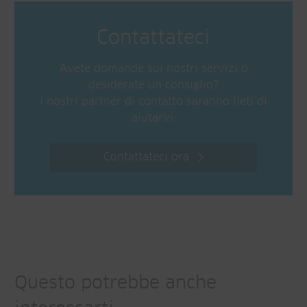
Contattateci
Avete domande sui nostri servizi o
desiderate un consiglio?
I nostri partner di contatto saranno lieti di
aiutarvi.
Contattateci ora
Questo potrebbe anche