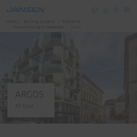
Toggl
Home
Building Systems
Referenze
navig
Panoramica delle referenze
Detail
ARGOS
AT-Graz