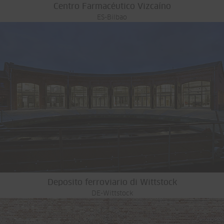
Centro Farmacéutico Vizcaíno
ES-Bilbao
Deposito ferroviario di Wittstock
DE-Wittstock