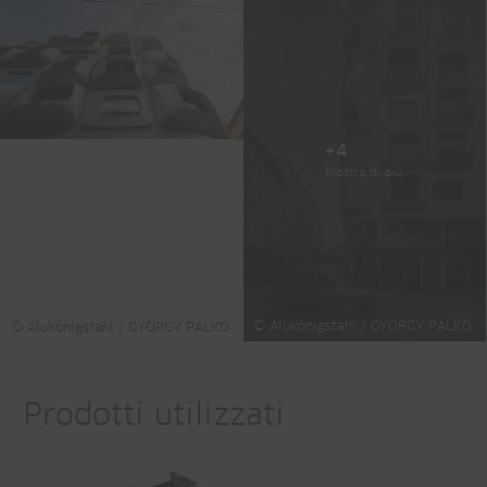
+4
Mostra di più
© Alukönigstahl / GYÖRGY PALKÓ
© Alukönigstahl / GYÖRGY PALKÓ
Prodotti utilizzati